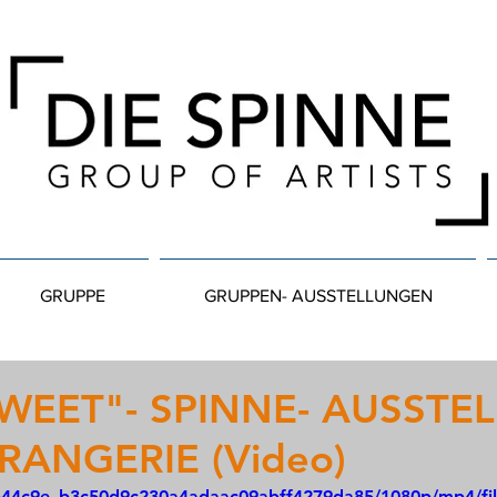
GRUPPE
GRUPPEN- AUSSTELLUNGEN
SWEET"- SPINNE- AUSSTE
RANGERIE (Video)
o/b44c9e_b3c50d9c230a4adaac09abff4279da85/1080p/mp4/fi