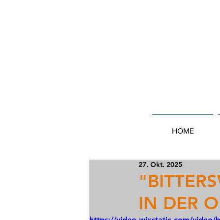
HOME
27. Okt. 2025
"BITTER
IN DER O
https://video.wixstatic.com/vide