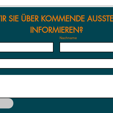
SCHOLZ-EVANS
Guys
PRÄSENTIERT SICH IN BAD
Matt
NAUHEIM
IR SIE ÜBER KOMMENDE AUSST
INFORMIEREN?
Nachname