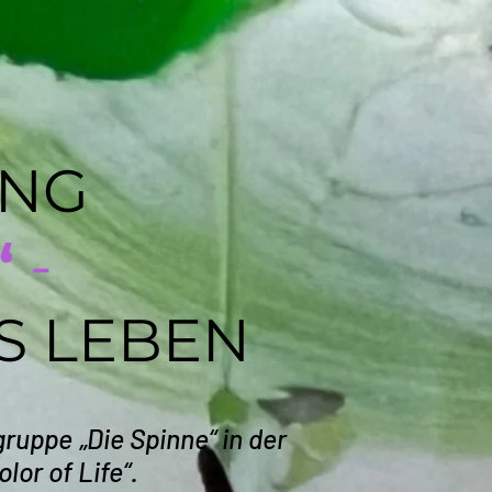
UNG
“
-
S LEBEN
ruppe „Die Spinne“ in der
or of Life“.