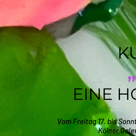
K
EINE 
Vom Freitag 17. bis Sonn
Kölner Gale