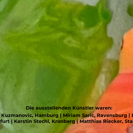
Die ausstellenden Künstler waren:
ga Kuzmanovic, Hamburg | Miriam Saric, Ravensburg |
urt | Kerstin Stechl, Kronberg | Matthias Riecker, St